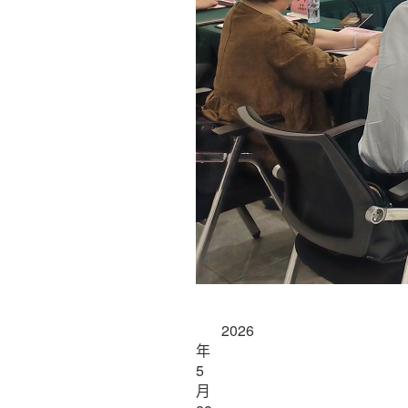
2026
年
5
月