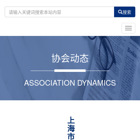
搜索
Toggl
navig
协会动态
ASSOCIATION DYNAMICS
上
海
市