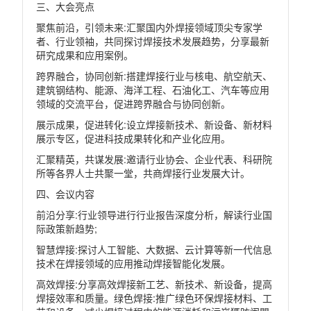
三、大会亮点
聚焦前沿，引领未来
:
汇聚国内外焊接领域顶尖专家学
者、行业领袖，共同探讨焊接技术发展趋势，分享最新
研究成果和应用案例。
跨界融合，协同创新
:
搭建焊接行业与核电、航空航天、
建筑钢结构、能源、海洋工程、石油化工、汽车等应用
领域的交流平台，促进跨界融合与协同创新。
展示成果，促进转化
:
设立焊接新技术、新设备、新材料
展示专区，促进科技成果转化和产业化应用。
汇聚精英，共谋发展
:
邀请行业协会、企业代表、科研院
所等各界人士共聚一堂，共商焊接行业发展大计。
四、会议内容
前沿分享
:
行业领导进行行业报告深度分析，解读行业国
际政策新趋势
;
智慧焊接
:
探讨人工智能、大数据、云计算等新一代信息
技术在焊接领域的应用推动焊接智能化发展。
高效焊接
:
分享高效焊接新工艺、新技术、新设备，提高
焊接效率和质量。绿色焊接
:
推广绿色环保焊接材料、工