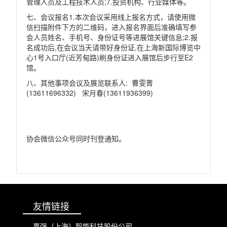
管理人员及工程技术人员
;7.
投资机构、行业媒体等。
七、会议报名
1.
本次会议采用线上报名方式，请使用微
信扫描附件下方的二维码，进入报名界面后准确填写参
会人员姓名、手机号、身份证号等进展馆关键信息
;2.
报
名成功后
,
在会议当天请带好身份证
,
在上海新国际博览中
心
1
号入口厅
(
近芳甸路
)
刷身份证进入展馆后步行至
E2
馆。
八、其他事项会议及展览联系人
:
曹雯菁
(13611696332)
宋月春
(13611936399)
协会微信公众号同时刊登通知。
友情链接
嘉强（上海）智能科技股份公司