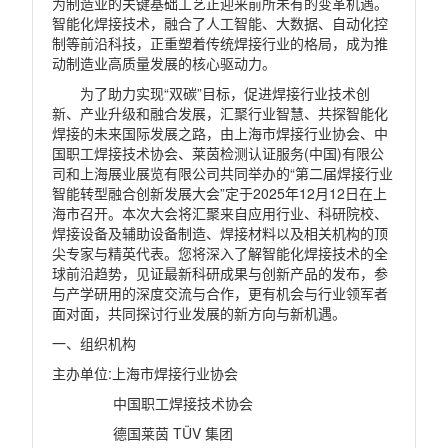
为制造业的关键基础工艺正迎来前所未有的变革机遇。
智能化焊接技术，融合了人工智能、大数据、自动化控
制等前沿科技，正重塑着传统焊接行业的格局，成为推
动制造业高质量发展的核心驱动力。
为了助力实现
“双碳”目标，促进焊接行业技术创
新、产业升级和融合发展，汇聚行业智慧、共探智能化
焊接的未来国际发展之路，由上海市焊接行业协会、中
国职工焊接技术协会、莱茵检测认证服务
(
中国
)
有限公
司和上海展业展览有限公司共同举办的“第二届焊接行业
智能转型融合创新发展大会”定于
2025
年
12
月
12
日在上
海市召开。本次大会将汇聚来自应用行业、科研院校、
焊接设备及辅助设备制造、焊接材料以及相关机构的顶
尖专家与精英代表。您将深入了解智能化焊接技术的全
球前沿趋势，见证最新科研成果与创新产品的发布，参
与产学研用的深度交流与合作，更有机会与行业领军者
面对面，共同探讨行业发展的新方向与新机遇。
一、组织机构
主办单位
:
上海市焊接行业协会
中国职工焊接技术协会
德国莱茵
TÜV
集团