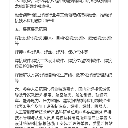
艺和设备，减少焊接过程中的能源消耗和污崧獁昉阂閩
龙鍃
ǒ
薟旉绯郑放桓。
融合创新
:
促进焊接行业与其他领域的跨界融合，推动焊
接技术应用创新和产业
五、展区展示范围
焊接设备
:
焊接机器人、自动化焊接设备、激光焊接设备
等
焊接材料
:
焊条、焊丝、焊剂、保护气体等
焊接软件
:
焊接工艺设计软件、焊接过程控制软件、焊接
质量检测软件等
焊接解决方案
:
焊接自动化生产线、数宇化焊接管理系统
等
六、参会人员范围
1.
行业特邀嘉宾、国内外焊接领域领
导及专家教授
;2.
核电、航空航天、船舶制造、轨道汽
车、能源电力、压力容器、建筑钢结构等应用领域企业
代表
3.
生产及加工设备制造商，焊接、焊材、机器人、
人工智能等新技术新产品科研单位和材料供应商
;4.
焊接
技术管理与从业人员
;5.
院校及科研院所焊接专业学者
;6.
设计
/
科研
/
制造
/
总包
/
施工安装
/
监理等单位，质量监督站