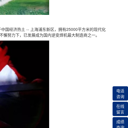
于中国经济热土
--
上海浦东新区，拥有
25000
平方米的现代化
不懈努力下，已发展成为国内逆变焊机最大制造商之一。
电话
咨询
在线
留言
成绩
查询