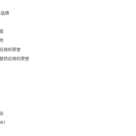
新品牌
之家
称号
供应商的荣誉
贡献供应商的荣誉
企业
061