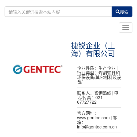
搜索
Toggl
navig
捷锐企业（上
海）有限公司
企业性质：
生产企业
|
行业类型：
焊割辅具和
环保设备/其它材料及设
备/
联系人：
咨询热线
|
电
话/传真：
021-
67727722
官方网址：
www.gentec.com
|
邮
箱：
info@gentec.com.cn