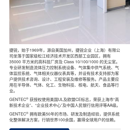
捷锐，始于
1969
年，源自美国加州，捷锐企业（上海）有限公
司坐落于国家级松江经济技术开发区西部工业园区，拥有
35000
平方米的高科技厂房及
Class 10/100/1000
的无尘室。
专业研发制造流体压力控制系统设备、气体集中供气系统、气
体监控系统、气体相关仪器仪表具等，并设有技术支持部为客
户提供技术咨询、设计、工程安装及维修等服务。产品主要应
用在半导体、气体、化工、生物科技、核电、航天、食品等行
业。
®
GENTEC
获授权使用美国
UL
及欧盟
CE
标志，荣获上海市“高
新技术企业”、“企业技术中心”及中国人民银行信用评等
AA
级。
®
GENTEC
拥有欧美
50
年的市场、研发及制造经验，提供系统
化整体解决方案，行销世界
100
余国，赢得全球用户的信赖。